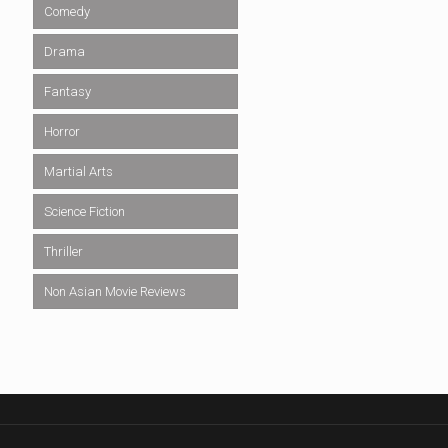
Comedy
Drama
Fantasy
Horror
Martial Arts
Science Fiction
Thriller
Non Asian Movie Reviews