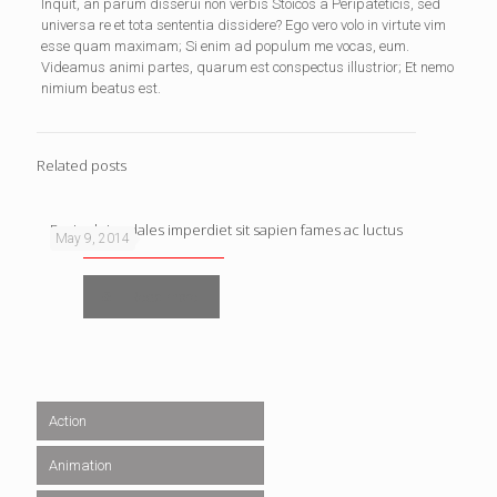
Inquit, an parum disserui non verbis Stoicos a Peripateticis, sed
universa re et tota sententia dissidere? Ego vero volo in virtute vim
esse quam maximam; Si enim ad populum me vocas, eum.
Videamus animi partes, quarum est conspectus illustrior; Et nemo
nimium beatus est.
Related posts
Proin dui sodales imperdiet sit sapien fames ac luctus
May 9, 2014
Read more
Action
Animation