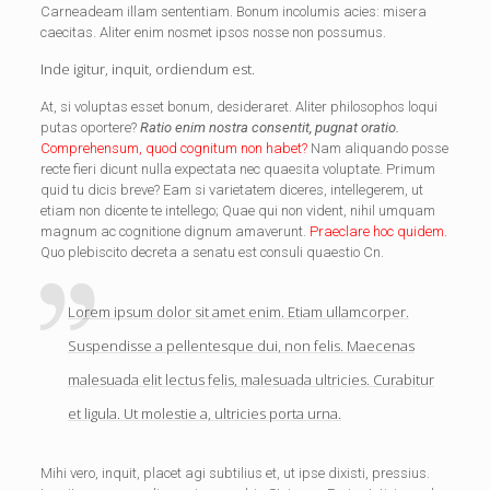
Carneadeam illam sententiam. Bonum incolumis acies: misera
caecitas. Aliter enim nosmet ipsos nosse non possumus.
Inde igitur, inquit, ordiendum est.
At, si voluptas esset bonum, desideraret. Aliter philosophos loqui
putas oportere?
Ratio enim nostra consentit, pugnat oratio.
Comprehensum, quod cognitum non habet?
Nam aliquando posse
recte fieri dicunt nulla expectata nec quaesita voluptate. Primum
quid tu dicis breve? Eam si varietatem diceres, intellegerem, ut
etiam non dicente te intellego; Quae qui non vident, nihil umquam
magnum ac cognitione dignum amaverunt.
Praeclare hoc quidem.
Quo plebiscito decreta a senatu est consuli quaestio Cn.
Lorem ipsum dolor sit amet enim. Etiam ullamcorper.
Suspendisse a pellentesque dui, non felis. Maecenas
malesuada elit lectus felis, malesuada ultricies. Curabitur
et ligula. Ut molestie a, ultricies porta urna.
Mihi vero, inquit, placet agi subtilius et, ut ipse dixisti, pressius.