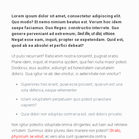
Lorem ipsum dolor sit amet, consectetur adipiscing elit.
Quo modo? Et nemo nimium beatus est.
Verum hoc idem
saepe faciamus.
Duo Reges: constructio interrete.
Suo
genere perveniant ad extremum;
Sed ille, ut dixi, vitiose.
Negat esse eam, inquit, propter se expetendam. Quid est,
quod ab ea absolvi et perfici debeat?
Ut pulsi recurrant? Ratio enim nostra consentit, pugnat oratio.
Plane idem, inquit, et maxima quidem, qua fieri nulla maior potest.
Diodorus, eius auditor, adiungit ad honestatem vacuitatem
doloris. Qua igitur re ab deo vincitur, si aeternitate non vincitur?
Superiores tres erant, quae esse possent, quarum est una
sola defensa, eaque vehementer.
Istam voluptatem perpetuam quis potest praestare
sapienti?
Quia dolori non voluptas contraria est, sed doloris privatio.
Non igitur potestis voluptate omnia dirigentes aut tueri aut retinere
virtutem. Summus dolor plures dies manere non potest?
Strato,
physicum se voluit
, ec vero alia sunt quaerenda contra