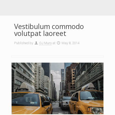
Vestibulum commodo
volutpat laoreet
Published by
OJ Muro
at
May 8, 2014